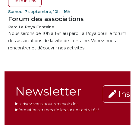
Je m'inscris
Samedi 7 septembre, 10h - 16h
Forum des associations
Parc La Poya Fontaine
Nous serons de 10h à 16h au parc La Poya pour le forum
des associations de la ville de Fontaine. Venez nous
rencontrer et découvrir nos activités !
Newsletter
Insc
Inscrivez-vous pour recevoir des
informations trimestrielles sur nos activités !