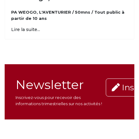
PA WEOGO, L'AVENTURIER / 50mns / Tout public à
partir de 10 ans
Lire la suite...
Newsletter
Insc
Inscrivez-vous pour recevoir des
informations trimestrielles sur nos activités !