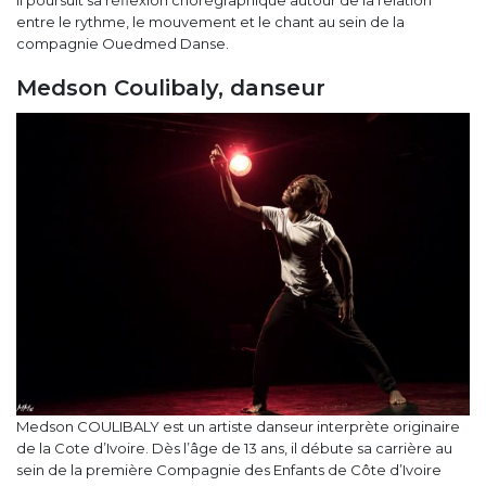
entre le rythme, le mouvement et le chant au sein de la
compagnie Ouedmed Danse.
Medson Coulibaly, danseur
Medson COULIBALY est un artiste danseur interprète originaire
de la Cote d’Ivoire. Dès l’âge de 13 ans, il débute sa carrière au
sein de la première Compagnie des Enfants de Côte d’Ivoire