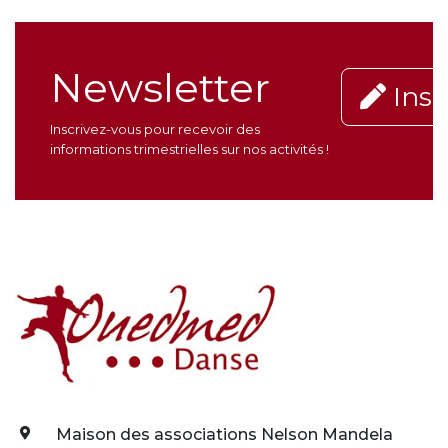
Newsletter
Insc
Inscrivez-vous pour recevoir des
informations trimestrielles sur nos activités !
Maison des associations Nelson Mandela