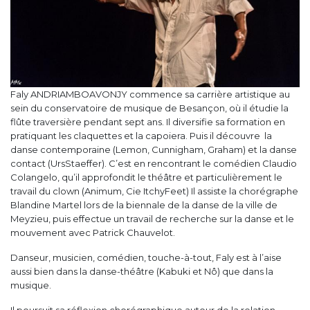
Faly ANDRIAMBOAVONJY commence sa carrière artistique au
sein du conservatoire de musique de Besançon, où il étudie la
flûte traversière pendant sept ans. Il diversifie sa formation en
pratiquant les claquettes et la capoiera. Puis il découvre la
danse contemporaine (Lemon, Cunnigham, Graham) et la danse
contact (UrsStaeffer). C’est en rencontrant le comédien Claudio
Colangelo, qu’il approfondit le théâtre et particulièrement le
travail du clown (Animum, Cie ItchyFeet) Il assiste la chorégraphe
Blandine Martel lors de la biennale de la danse de la ville de
Meyzieu, puis effectue un travail de recherche sur la danse et le
mouvement avec Patrick Chauvelot.
Danseur, musicien, comédien, touche-à-tout, Faly est à l’aise
aussi bien dans la danse-théâtre (Kabuki et Nô) que dans la
musique.
Il poursuit sa réflexion chorégraphique autour de la relation