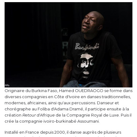
Originaire du Burkina Faso, Hamed OUEDRAOGO se forme dans
diverses compagnies en Côte d'Ivoire en danses traditionnelles,
modernes, africaines, ainsi qu'aux percussions. Danseur et
chorégraphe au Foliba d'Adama Dramé, il participe ensuite à la
création
Retour d'Afrique
de la Compagnie Royal de Luxe. Puis il
crée la compagnie ivoiro-burkinabé Assoumani.
Installé en France depuis 2000, il danse auprès de plusieurs